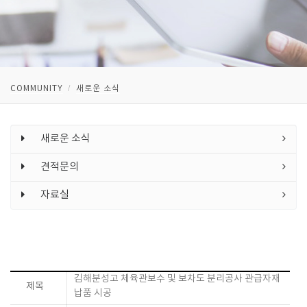
COMMUNITY
새로운 소식
새로운 소식
견적문의
자료실
김해분성고 체육관보수 및 보차도 분리공사 관급자재
제목
납품 시공