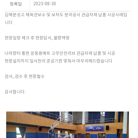
2023-08-30
등록일
김해분성고 체육관보수 및 보차도 분리공사 관급자재 납품 시공
사례입
니다
현장일정 체크 후 현장답사, 물량책정
나라장터 통한 운동용매트 고무안전리브 관급자재 납품 및 시공
현장설치까지 일사천리 준공기한 맞춰서 마무리해드렸습니다
검사, 검수 후 현장철수
감사합니다.