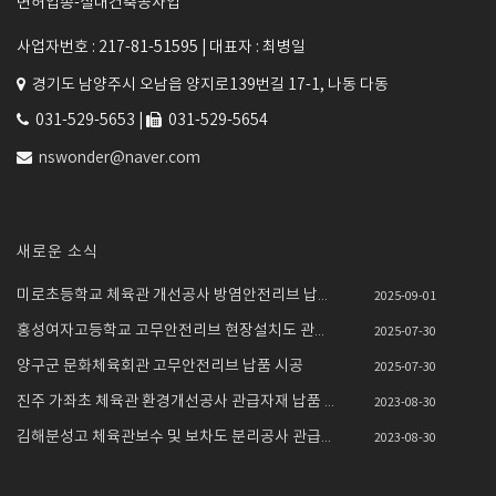
면허업종-실내건축공사업
사업자번호 : 217-81-51595 |
대표자 : 최병일
경기도 남양주시 오남읍 양지로139번길 17-1, 나동 다동
031-529-5653 |
031-529-5654
nswonder@naver.com
새로운 소식
미로초등학교 체육관 개선공사 방염안전리브 납품설치
2025-09-01
홍성여자고등학교 고무안전리브 현장설치도 관급자재 ..
2025-07-30
양구군 문화체육회관 고무안전리브 납품 시공
2025-07-30
진주 가좌초 체육관 환경개선공사 관급자재 납품 시공
2023-08-30
김해분성고 체육관보수 및 보차도 분리공사 관급자재 ..
2023-08-30