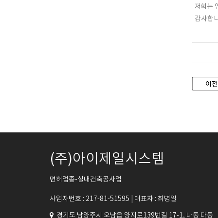
저희는 
감사합
(주)아이제일시스템
면허업종-실내건축공사업
사업자번호 : 217-81-51595 |
대표자 : 최병일
경기도 남양주시 오남읍 양지로139번길 17-1, 나동 다동