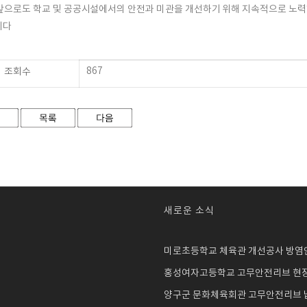
앞으로도 학교 및 공공시설에서의
안전
과
미관
을 개선하기 위해 지속적으로 노
니다
867
조회수
새로운 소식
미로초등학교 체육관 개선공사 방염
홍성여자고등학교 고무안전리브 현장설
양구군 문화체육회관 고무안전리브 