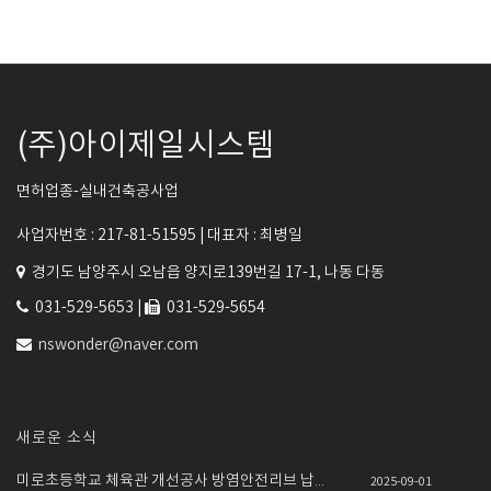
(주)아이제일시스템
면허업종-실내건축공사업
사업자번호 : 217-81-51595 |
대표자 : 최병일
경기도 남양주시 오남읍 양지로139번길 17-1, 나동 다동
031-529-5653 |
031-529-5654
nswonder@naver.com
새로운 소식
미로초등학교 체육관 개선공사 방염안전리브 납품설치
2025-09-01