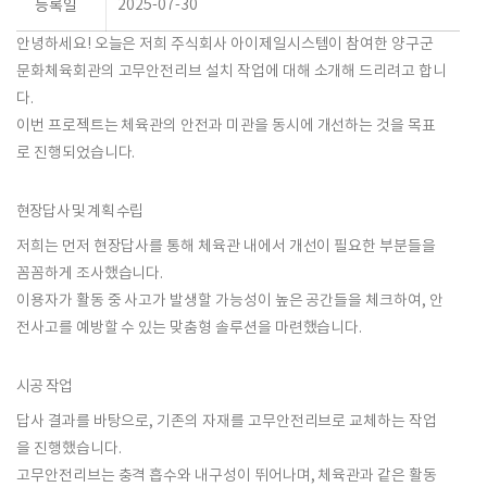
2025-07-30
등록일
안녕하세요! 오늘은 저희
주식회사 아이제일시스템
이 참여한
양구군
문화체육회관
의 고무안전리브 설치 작업에 대해 소개해 드리려고 합니
다.
이번 프로젝트는 체육관의
안전
과
미관
을 동시에 개선하는 것을 목표
로 진행되었습니다.
현장답사 및 계획 수립
저희는 먼저 현장답사를 통해 체육관 내에서 개선이 필요한 부분들을
꼼꼼하게 조사했습니다.
이용자가 활동 중 사고가 발생할 가능성이 높은 공간들을 체크하여,
안
전사고를 예방
할 수 있는 맞춤형 솔루션을 마련했습니다.
시공 작업
답사 결과를 바탕으로, 기존의 자재를
고무안전리브
로 교체하는 작업
을 진행했습니다.
고무안전리브는 충격 흡수와 내구성이 뛰어나며, 체육관과 같은 활동